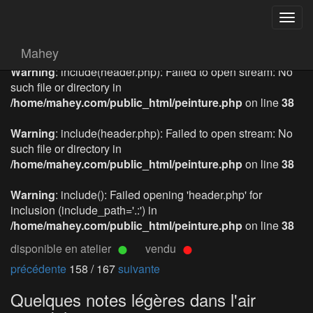
Togg
navig
Mahey
Warning
: include(header.php): Failed to open stream: No
such file or directory in
/home/mahey.com/public_html/peinture.php
on line
38
Warning
: include(header.php): Failed to open stream: No
such file or directory in
/home/mahey.com/public_html/peinture.php
on line
38
Warning
: include(): Failed opening 'header.php' for
inclusion (include_path='.:') in
/home/mahey.com/public_html/peinture.php
on line
38
disponible en atelier
vendu
précédente
158 / 167
suivante
Quelques notes légères dans l'air